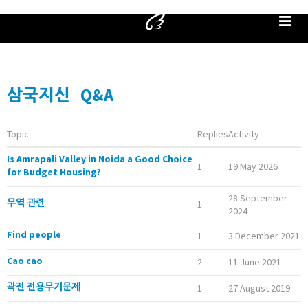
삼국지신
Q&A
Topic
Replies
Activity
Is Amrapali Valley in Noida a Good Choice
1
19 May 2026
for Budget Housing?
28 September
무역 관련
1
2024
Find people
1
3 December 2021
Cao cao
2
11 June 2021
곽전 전용무기문제
1
27 August 2019