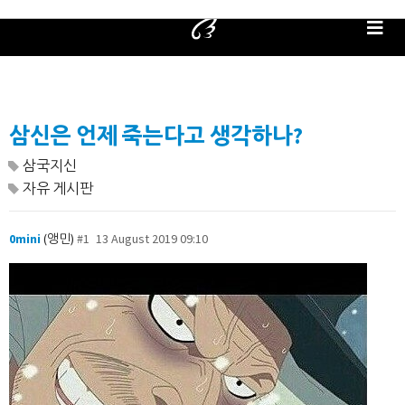
삼신은 언제 죽는다고 생각하나?
삼국지신
자유 게시판
0mini
(앵민)
#1
13 August 2019 09:10