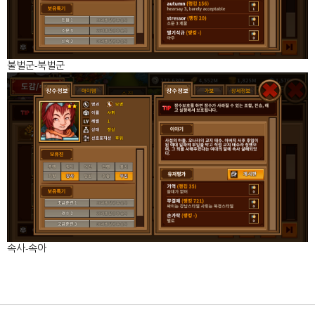
불벌군-북벌군
속사-속아