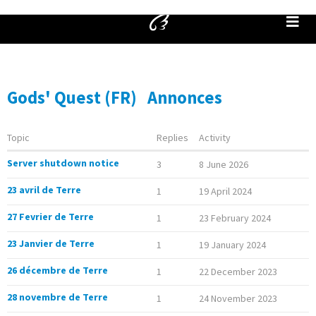
Gods' Quest (FR)
Annonces
Topic
Replies
Activity
Server shutdown notice
3
8 June 2026
23 avril de Terre
1
19 April 2024
27 Fevrier de Terre
1
23 February 2024
23 Janvier de Terre
1
19 January 2024
26 décembre de Terre
1
22 December 2023
28 novembre de Terre
1
24 November 2023